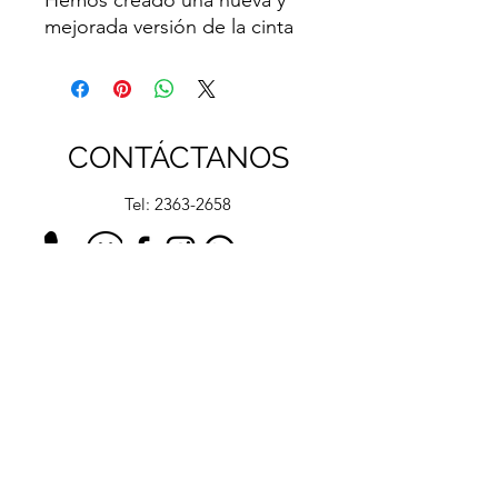
mejorada versión de la cinta
de moda para mantener su
ropa asegurada y dejar de
abrirse. ¡Nuestra cinta de
doble cara es más gruesa y
CONTÁCTANOS
pegajosa que otras marcas!
Tel:
2363-2658