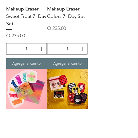
Makeup Eraser
Makeup Eraser
Sweet Treat 7- Day
Colors 7- Day Set
Set
Precio
Q 235.00
Precio
Q 235.00
Agregar al carrito
Agregar al carrito
Makeup Eraser
Makeup Eraser
Gummy Bears 7-
Mickey & Minnie
Day Set
7- Day Set