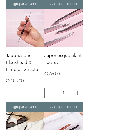
Agregar al carrito
Agregar al carrito
Japonesque
Japonesque Slant
Blackhead &
Tweezer
Pimple Extractor
Precio
Q 66.00
Precio
Q 105.00
Agregar al carrito
Agregar al carrito