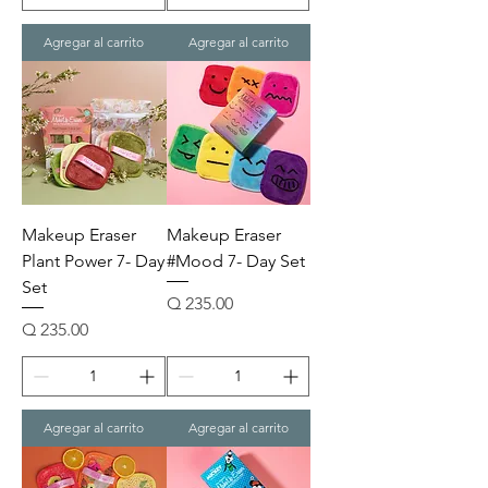
Agregar al carrito
Agregar al carrito
Makeup Eraser
Makeup Eraser
Plant Power 7- Day
#Mood 7- Day Set
Set
Precio
Q 235.00
Precio
Q 235.00
Agregar al carrito
Agregar al carrito