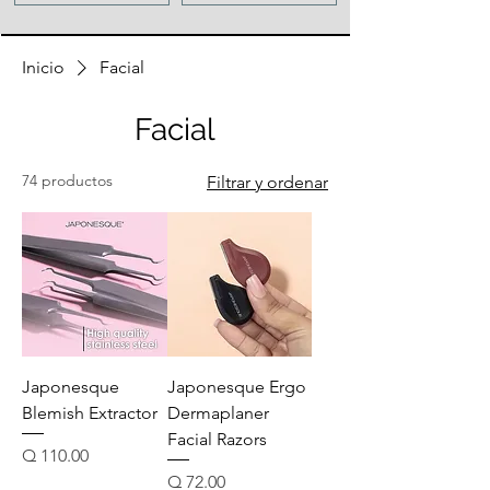
Inicio
Facial
Facial
74 productos
Filtrar y ordenar
Japonesque
Japonesque Ergo
Blemish Extractor
Dermaplaner
Facial Razors
Precio
Q 110.00
Precio
Q 72.00