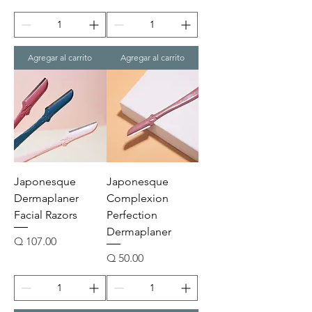
Agregar al carrito
Agregar al carrito
Japonesque
Japonesque
Dermaplaner
Complexion
Facial Razors
Perfection
Dermaplaner
Precio
Q 107.00
Precio
Q 50.00