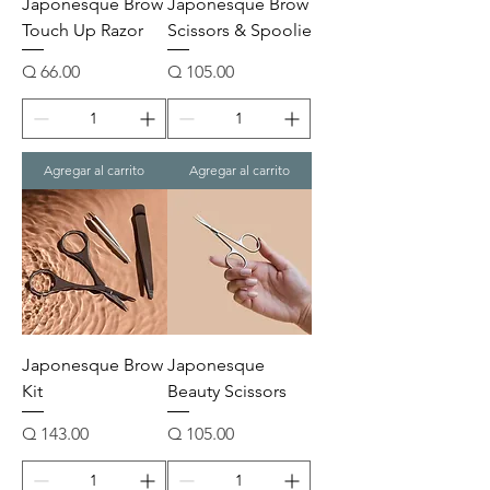
Japonesque Brow
Japonesque Brow
Touch Up Razor
Scissors & Spoolie
Precio
Precio
Q 66.00
Q 105.00
Agregar al carrito
Agregar al carrito
Japonesque Brow
Japonesque
Kit
Beauty Scissors
Precio
Precio
Q 143.00
Q 105.00