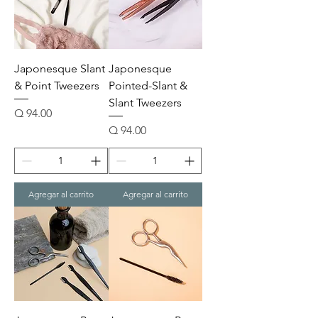
Japonesque Slant
Japonesque
& Point Tweezers
Pointed-Slant &
Slant Tweezers
Precio
Q 94.00
Precio
Q 94.00
Agregar al carrito
Agregar al carrito