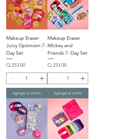
Makeup Eraser
Makeup Eraser
Juicy Optimism 7-
MIckey and
Day Set
Friends 7- Day Set
Precio
Precio
Q 253.00
Q 253.00
Agregar al carrito
Agregar al carrito