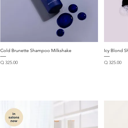
Cold Brunette Shampoo Milkshake
Icy Blond 
Precio
Precio
Q 325.00
Q 325.00