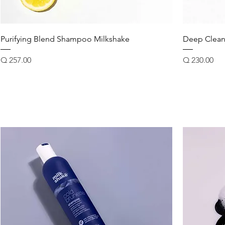
Purifying Blend Shampoo Milkshake
Deep Clea
Precio
Precio
Q 257.00
Q 230.00