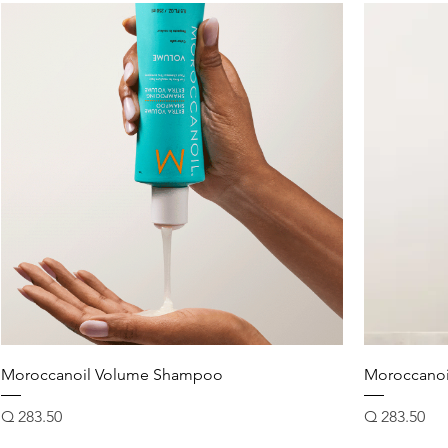
Moroccanoil Volume Shampoo
Moroccanoi
Precio
Precio
Q 283.50
Q 283.50