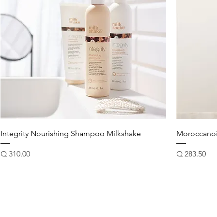
Integrity Nourishing Shampoo Milkshake
Moroccanoi
Precio
Precio
Q 310.00
Q 283.50