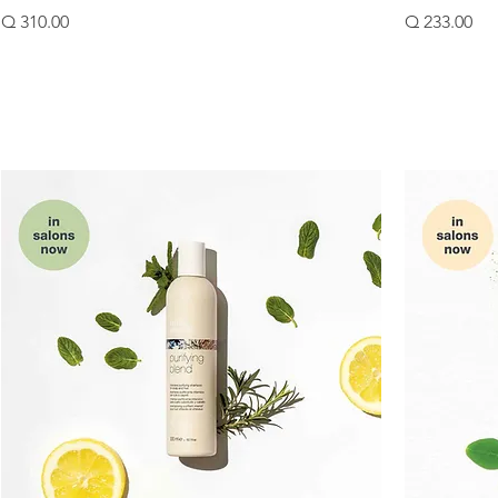
Precio
Precio
Q 310.00
Q 233.00