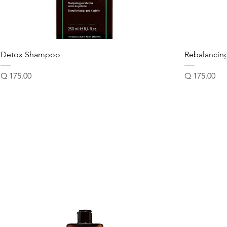
Detox Shampoo
Rebalanci
Precio
Precio
Q 175.00
Q 175.00