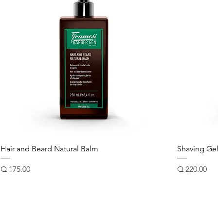
Hair and Beard Natural Balm
Shaving Ge
Precio
Precio
Q 175.00
Q 220.00