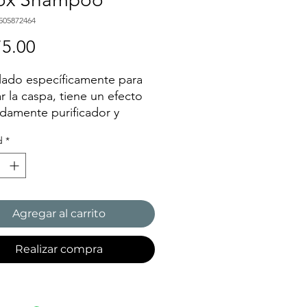
505872464
Precio
5.00
ado específicamente para
r la caspa, tiene un efecto
damente purificador y
oxicante mientras previene
d
*
camación del cuero
udo.
mula, enriquecida con
tos de limón y naranja de
 orgánico, respeta el
Agregar al carrito
rio hidrolípido de la piel y
 cabello limpio y suave.
Realizar compra