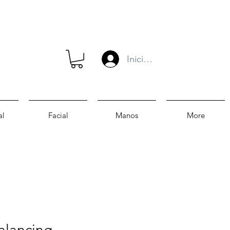
Iniciar sesión
al
Facial
Manos
More
alancing