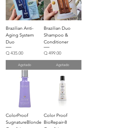
Brazilian Anti-
Brazilian Duo
Aging System
Shampoo &
Duo
Conditioner
Precio
Precio
Q 435.00
Q 499.00
Agotado
Agotado
ColorProof
Color Proof
SugnatureBlonde
BioRepair-8