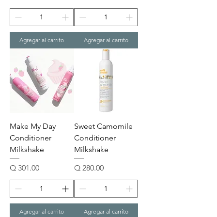
Agregar al carrito
Agregar al carrito
Make My Day
Sweet Camomile
Conditioner
Conditioner
Milkshake
Milkshake
Precio
Precio
Q 301.00
Q 280.00
Agregar al carrito
Agregar al carrito