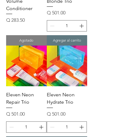
Volume
Blonde Trio
Conditioner
Precio
Q 501.00
Precio
Q 283.50
Agotado
Agregar al carrito
Eleven Neon
Eleven Neon
Repair Trio
Hydrate Trio
Precio
Precio
Q 501.00
Q 501.00