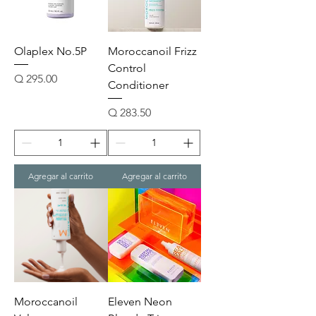
Olaplex No.5P
Moroccanoil Frizz
Control
Precio
Q 295.00
Conditioner
Precio
Q 283.50
Agregar al carrito
Agregar al carrito
Moroccanoil
Eleven Neon