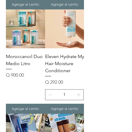
Agregar al carrito
Agregar al carrito
Moroccanoil Duo
Eleven Hydrate My
Medio Litro
Hair Moisture
Conditioner
Precio
Q 900.00
Precio
Q 292.00
Agregar al carrito
Agregar al carrito