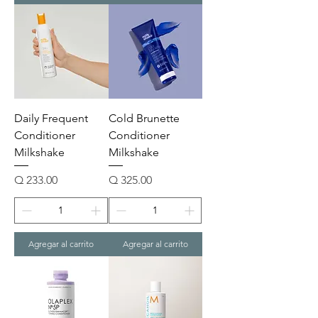
Daily Frequent
Cold Brunette
Conditioner
Conditioner
Milkshake
Milkshake
Precio
Precio
Q 233.00
Q 325.00
Agregar al carrito
Agregar al carrito