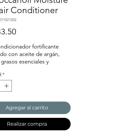
ir Conditioner
011521202
Precio
3.50
ndicionador fortificante
ido con aceite de argán,
 grasos esenciales y
nas de queratina para
d
*
edar suavemente y ayudar a
r el cabello dañado.
Agregar al carrito
Realizar compra