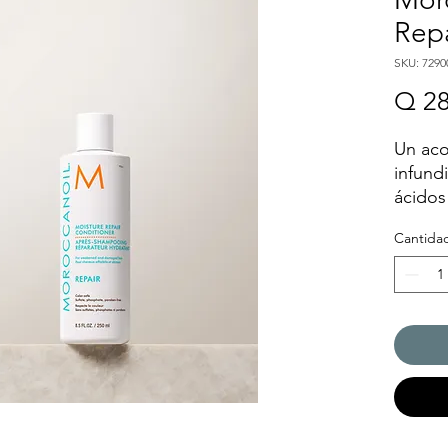
Repa
SKU: 7290
Q 28
Un aco
infund
ácidos
proteí
Cantida
desenr
repara