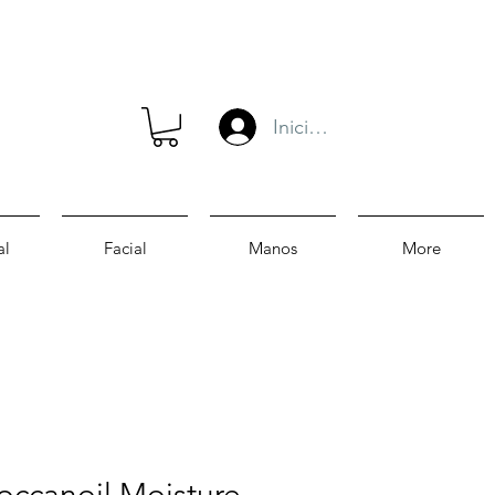
Iniciar sesión
al
Facial
Manos
More
occanoil Moisture