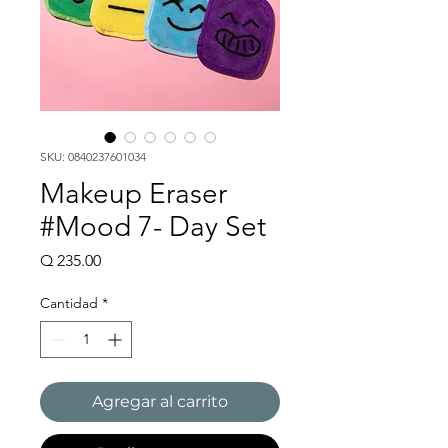
SKU: 0840237601034
Makeup Eraser
#Mood 7- Day Set
Precio
Q 235.00
Cantidad
*
Agregar al carrito