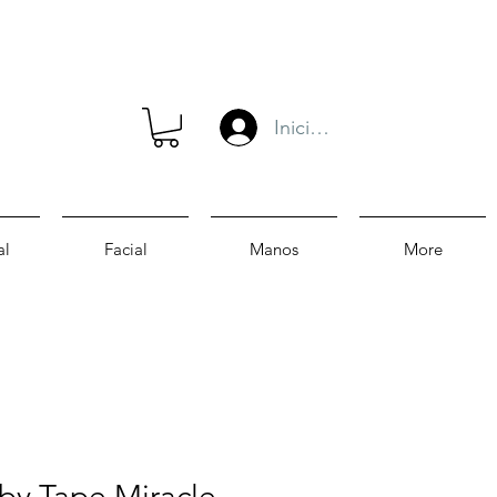
Iniciar sesión
al
Facial
Manos
More
by Tape Miracle