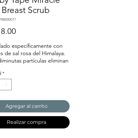
 Breast Scrub
788000017
Precio
8.00
ado específicamente con
es de sal rosa del Himalaya.
diminutas partículas eliminan
ente las células muertas de
d
*
 y la mantienen libre de
os grasos. Este Miracle Pink
 Scrub también limpia
ente la piel, manteniéndola
y limpia para un aspecto
Agregar al carrito
do.
Realizar compra