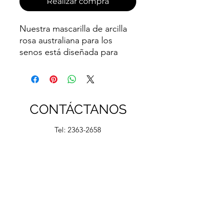
Realizar compra
Nuestra mascarilla de arcilla
rosa australiana para los
senos está diseñada para
desintoxicar los senos y el
escote, así como para ayudar
a reducir las manchas de la
piel y eliminar las impurezas.
CONTÁCTANOS
Tel:
2363-2658