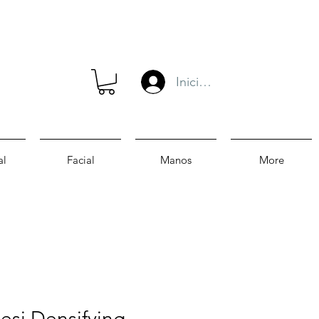
Iniciar sesión
al
Facial
Manos
More
esi Densifying