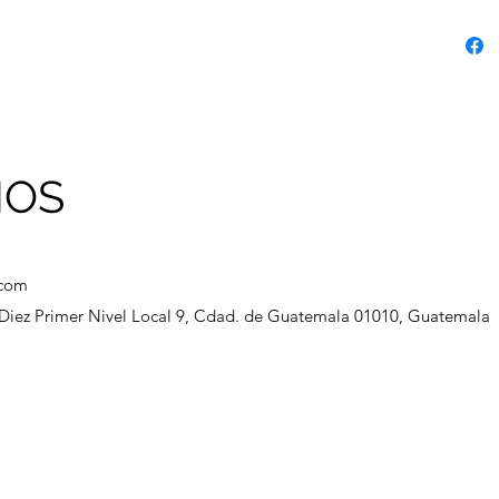
pesade
las im
cabell
Formul
de cáñ
propie
emolie
NOS
cabell
.com
a Diez Primer Nivel Local 9, Cdad. de Guatemala 01010, Guatemala