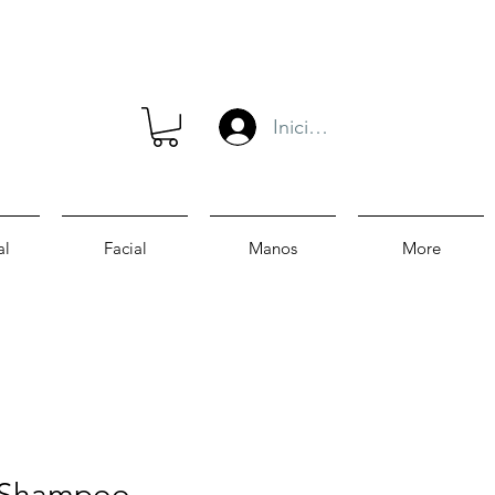
Iniciar sesión
al
Facial
Manos
More
 Shampoo