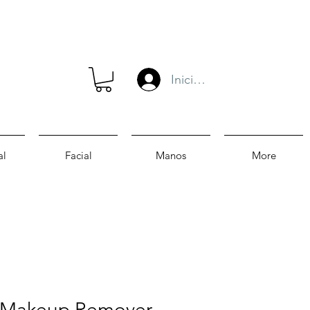
Iniciar sesión
al
Facial
Manos
More
 Makeup Remover