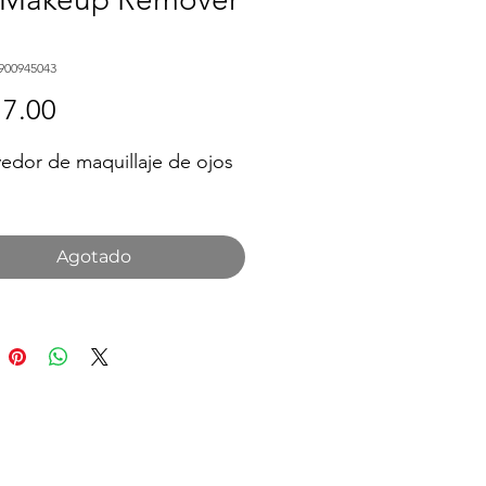
900945043
Precio
7.00
dor de maquillaje de ojos
.
Agotado