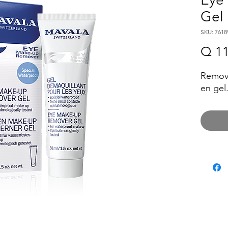
Gel
SKU: 7618
Q 11
Remove
en gel