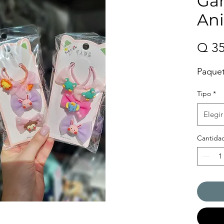
Gan
Ani
Q 35
Paquet
Tipo
*
Elegir
Cantida