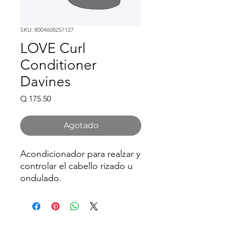
SKU: 8004608257127
LOVE Curl
Conditioner
Davines
Precio
Q 175.50
Agotado
Acondicionador para realzar y
controlar el cabello rizado u
ondulado.
Su formulación deja el cabello
suave y ligero, dándole
elasticidad y volumen, sin