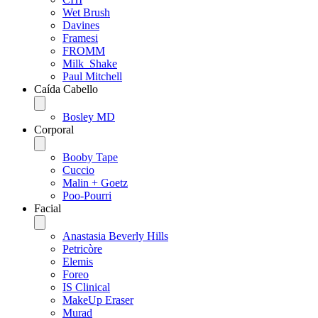
Wet Brush
Davines
Framesi
FROMM
Milk_Shake
Paul Mitchell
Caída Cabello
Bosley MD
Corporal
Booby Tape
Cuccio
Malin + Goetz
Poo-Pourri
Facial
Anastasia Beverly Hills
Petricòre
Elemis
Foreo
IS Clinical
MakeUp Eraser
Murad