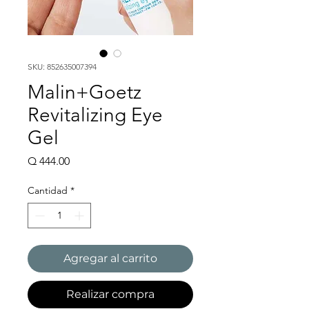
SKU: 852635007394
Malin+Goetz
Revitalizing Eye
Gel
Precio
Q 444.00
Cantidad
*
Agregar al carrito
Realizar compra