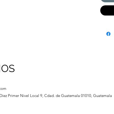
combat
las ag
extrac
Su fin
micron
cobert
polvos
"soft-f
imperf
suaviz
lumino
NOS
.com
a Diez Primer Nivel Local 9, Cdad. de Guatemala 01010, Guatemala