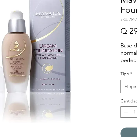
Fou
SKU: 7618
Q 29
Base d
normal
perfec
lumino
Tipo
*
durant
mejor 
Elegir
agresi
Propor
Cantida
gracia
que re
contie
antico
péptid