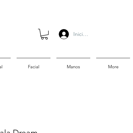
Iniciar sesión
al
Facial
Manos
More
ala Dream