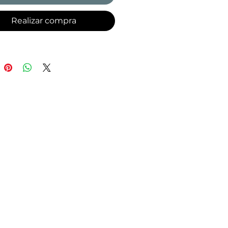
ir los efectos nocivos de
resiones ambientales) y
Realizar compra
to suavizante de malva.
a textura alía pigmentos
izados para permitir una
ura modular sin espesor y
 fotoactivos para un efecto
ocus" (líneas e
ecciones ópticamente
adas) y para un acabado
so.