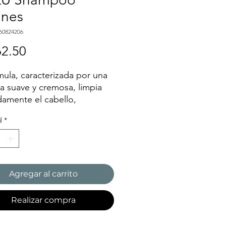
ines
60824206
Precio
2.50
mula, caracterizada por una
 suave y cremosa, limpia
damente el cabello,
olo luminoso y sedoso.
d
*
uiebre
ación
Agregar al carrito
Realizar compra