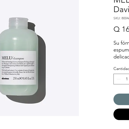
Dav
SKU: 8004
Q 16
Su fór
espuma
delica
dejánd
Cantida
Brillo
Anti-q
Hidrat