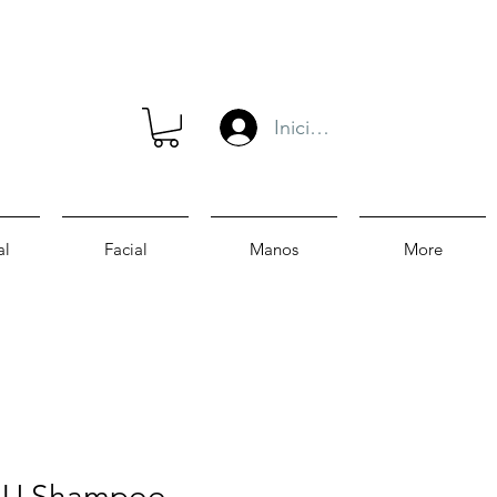
Iniciar sesión
al
Facial
Manos
More
U Shampoo