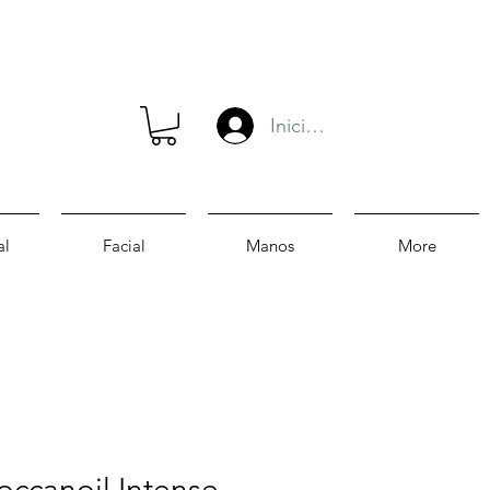
Iniciar sesión
al
Facial
Manos
More
ccanoil Intense