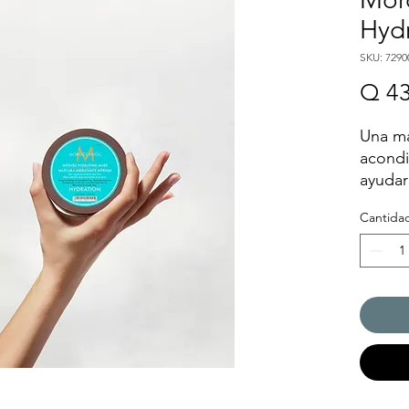
Hyd
SKU: 7290
Q 43
Una m
acondi
ayudar
elastic
Cantida
seco.
Formul
otros i