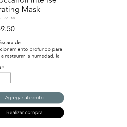
rating Mask
011521004
Precio
9.50
áscara de
cionamiento profundo para
 a restaurar la humedad, la
idad y el brillo del cabello
d
*
ado con aceite de argán y
ngredientes nutritivos.
Agregar al carrito
Realizar compra