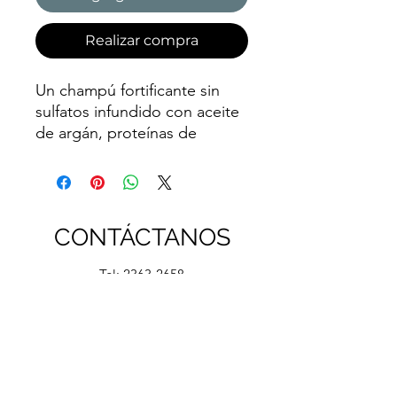
Realizar compra
Un champú fortificante sin
sulfatos infundido con aceite
de argán, proteínas de
queratina y ácidos grasos
esenciales para limpiar
suavemente y ayudar a
reparar el cabello dañado.
CONTÁCTANOS
Tel:
2363-2658