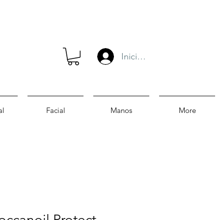
Iniciar sesión
al
Facial
Manos
More
ccanoil Protect