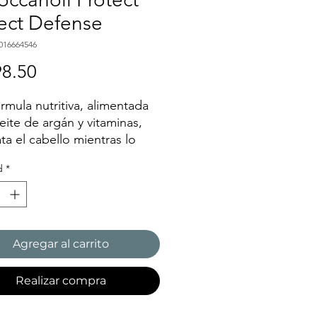
ect Defense
016664546
Precio
8.50
órmula nutritiva, alimentada
eite de argán y vitaminas,
ta el cabello mientras lo
e contra los efectos
d
*
s del peinado con calor
450°F/230°C.
r de los Glamour Beauty
 2018, The Best Pro Leave-
amour , 2018
Agregar al carrito
Realizar compra