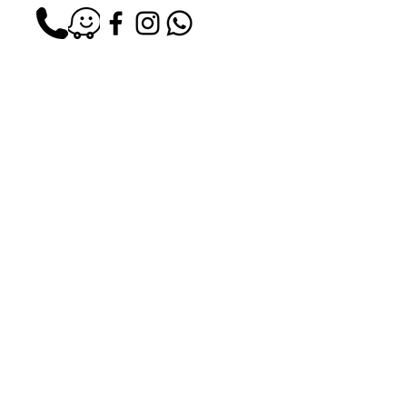
Correo:
recepcionstudiob@gmail.com
6A, Avenida 13-05, zona 10, Plaza Diez
Primer Nivel Local 9, Cdad. de Guatemala
01010, Guatemala
©2023 por Studio B Beauty Store. Creado con Wix.com