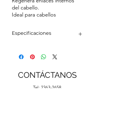
Regenera enlaces internos
del cabello.
Ideal para cabellos
decolorados, quebradizos,
opaco y secos.
Especificaciones
Repara y fortalece en cabello.
100ml / 3.3 ft oz.
CONTÁCTANOS
Tel:
2363-2658