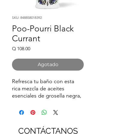
SKU: 848858018392
Poo-Pourri Black
Currant
Precio
Q 108.00
Agotado
Refresca tu baño con esta
rica mezcla de aceites
esenciales de grosella negra,
violeta y sándalo.
Poo~Pourri atrapa el olor del
baño debajo de la superficie
del agua, por lo que nunca
CONTÁCTANOS
ingresa al aire, dejando tu