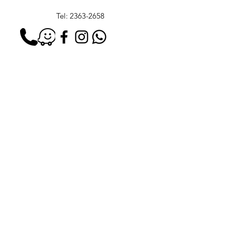
baño fresco.
Tel:
2363-2658
Correo:
recepcionstudiob@gmail.com
6A, Avenida 13-05, zona 10, Plaza Diez
Primer Nivel Local 9, Cdad. de Guatemala