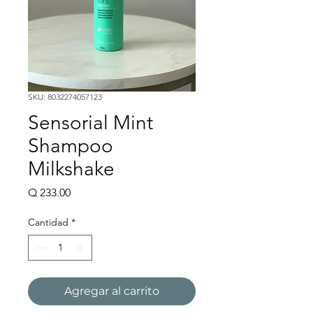
SKU: 8032274057123
Sensorial Mint
Shampoo
Milkshake
Precio
Q 233.00
Cantidad
*
Agregar al carrito