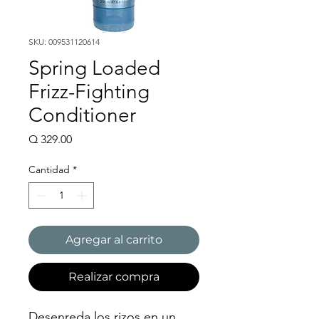
SKU: 009531120614
Spring Loaded
Frizz-Fighting
Conditioner
Precio
Q 329.00
Cantidad
*
Agregar al carrito
Realizar compra
Desenreda los rizos en un